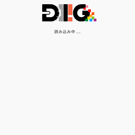
読み込み中
.
.
.